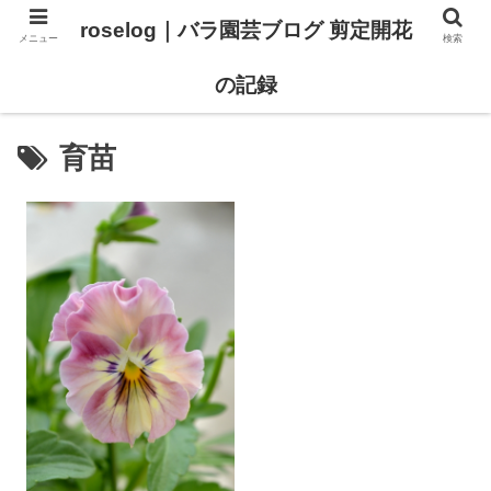
roselog｜バラ園芸ブログ 剪定開花
メニュー
検索
【バラ タイプ0 新品種紹介】
【バラ苗 ランキング】
の記録
育苗