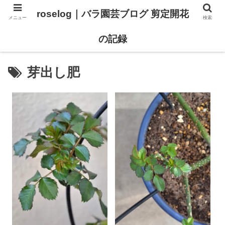
roselog｜バラ園芸ブログ 剪定開花
メニュー
検索
【バラ タイプ0 新品種紹介】
【バラ苗 ランキング】
の記録
芽出し肥