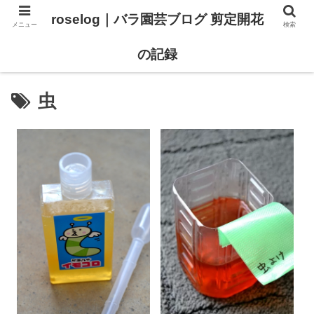
roselog｜バラ園芸ブログ 剪定開花
メニュー
検索
【バラ タイプ0 新品種紹介】
【バラ苗 ランキング】
の記録
虫