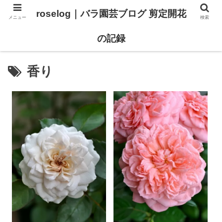
roselog｜バラ園芸ブログ 剪定開花
メニュー
検索
【バラ タイプ0 新品種紹介】
【バラ苗 ランキング】
の記録
香り