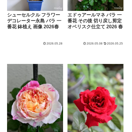
シューセルクル フラワー
エドゥアールマネ バラ 一
デコレーター永島 バラ 一
番花 その後 切り戻し剪定
番花 鉢植え 画像 2026春
オベリスク仕立て 2026 春
2026.05.28
2026.05.08
2026.05.25