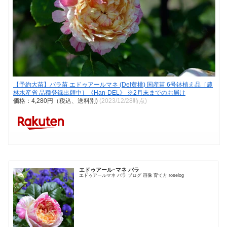
【予約大苗】バラ苗 エドゥアールマネ (Del黄桃) 国産苗 6号鉢植え品［農
林水産省 品種登録出願中］《Han-DEL》 ※2月末までのお届け
価格：4,280円（税込、送料別)
(2023/12/28時点)
エドゥアール･マネ バラ
エドゥアールマネ バラ ブログ 画像 育て方 roselog