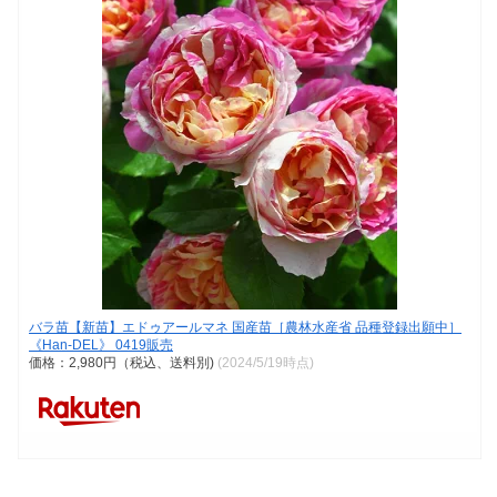
バラ苗【新苗】エドゥアールマネ 国産苗［農林水産省 品種登録出願中］
《Han-DEL》 0419販売
価格：2,980円（税込、送料別)
(2024/5/19時点)