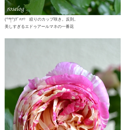
(꒪ཀ꒪)ｸﾞﾊｧ♡ 絞りのカップ咲き。反則。
美しすぎるエドゥアールマネの一番花