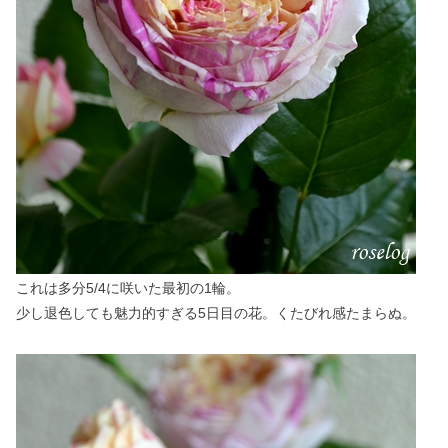
これは多分5/4に咲いた最初の1輪。
少し退色しても魅力的すぎる5日目の花。くたびれ感たまらぬ。