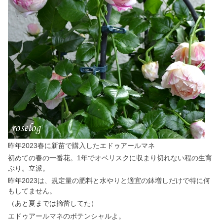
昨年2023春に新苗で購入したエドゥアールマネ
初めての春の一番花。1年でオベリスクに収まり切れない程の生育
ぶり。立派。
昨年2023は、規定量の肥料と水やりと適宜の鉢増しだけで特に何
もしてません。
（あと夏までは摘蕾してた）
エドゥアールマネのポテンシャルよ。