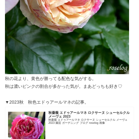
秋の花より、黄色が勝ってる配色な気がする。
秋は濃いピンクの割合が多かった気が。まあどっちも好き♡
▼2023秋 秋色エドゥアールマネの記事。
秋薔薇 エドゥアールマネ ロクサーヌ シューセルクル
メーヴェ 2023
秋薔薇 エドゥアールマネ ロクサーヌ シューセルクル メーヴェ
2023 園芸 ガーデニング ブログ roselog 画像