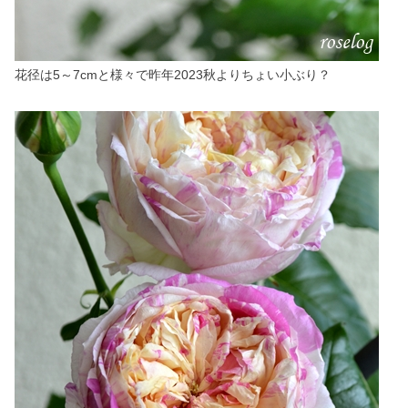
花径は5～7cmと様々で昨年2023秋よりちょい小ぶり？