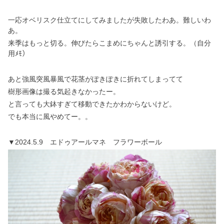
一応オベリスク仕立てにしてみましたが失敗したわあ。難しいわ
あ。
来季はもっと切る。伸びたらこまめにちゃんと誘引する。（自分
用ﾒﾓ）
あと強風突風暴風で花茎がぽきぽきに折れてしまってて
樹形画像は撮る気起きなかったー。
と言っても大鉢すぎて移動できたかわからないけど。
でも本当に風やめてー。。
▼2024.5.9 エドゥアールマネ フラワーボール