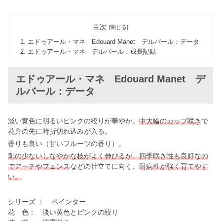
目次
エドゥアール・マネ Edouard Manet デルバール：データ
エドゥアール・マネ デルバール：成長記録
エドゥアール・マネ Edouard Manet デ
ルバール：データ
淡い黄色に明るいピンクの絞りが華やか。
中大輪のカップ咲き
で
花弁の先に時折切れ込みが入る。
香りも良い（甘いフルーツの香り）。
刺の少ないしなやかな枝がよく伸びるが、四季咲き性も良好なの
でアーチやフェンス
などの仕立てに向く。
耐病性が強く育てやす
い。
シリーズ ： ペインター
花 色： 淡い黄色とピンクの絞り