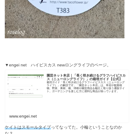
▼engei net ハイビスカス newロングライフのページ。
園芸ネット本店｜「長く咲き続けるグラフハイビスカ
ス（ニューロングライフ）」の栽培ガイド【公式】
栽培ガイド「長く咲き続けるグラフハイビスカス（ニューロング
ライフ）」の解説です。「園芸ネット本店」は、草花や観葉植
物、野菜、果樹、種、球根や園芸用品を幅広く取り扱う通販サイ
ト。ガーデニングを楽しむ方に便利な商品が揃っています。
www.engei.net
ケイトはスモールタイプ
ってなってた。小輪ということなのか
な？