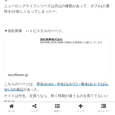
ニューロングライフシリーズは沢山の種類があって、ダブル(八重
咲き)が欲しくなってしまったー。
▼高松商事 ハイビスカスのページ。
高松商事株式会社
高松商事は世界の最新の苗種を生産者様にお届けしています
tacoflower.jp
こちらのページは、
早生(わせ)・中生(なかて)・晩生(おくて/ばん
せい)の表記
があった。
ケイトは中生。次買うなら、咲く時期が違うものを育ててもいい
かもー。
ホーム
シェア
目次へ
トップ
サイドバー