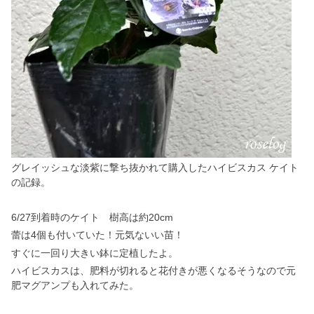
グレイッシュな淡紫に撃ち抜かれて購入したハイビスカス ケイト
の記録。
6/27到着時のケイト 樹高は約20cm
蕾は4個も付いていた！元気ないい苗！
すぐに一回り大きい鉢に定植したよ。
ハイビスカスは、肥料が切れると花付きが悪くなるそうなので元
肥マグアンプも入れてみた。