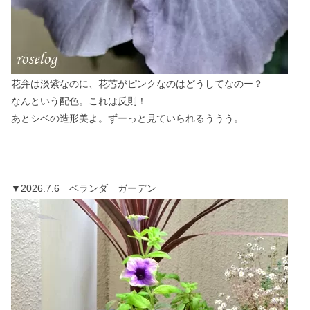
花弁は淡紫なのに、花芯がピンクなのはどうしてなのー？
なんという配色。これは反則！
あとシベの造形美よ。ずーっと見ていられるううう。
▼2026.7.6 ベランダ ガーデン