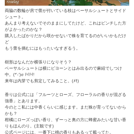
両脇の数輪が房で蕾が付いている枝はベーサルシュートとサイド
シュート。
あんまり考えないでそのままにしてたけど、これはピンチした方
がよかったのかな？
購入したばかりだから咲かせないで株を育てるのがいいかもだけ
ど
もう蕾を摘むにはもったいなすぎるう。
樹形はなんだか横張りになりそう？
ベーサルシュートは横にビヨーンとはみ出るので麻紐でしつけ
中。(*’-‘)σ ﾃｲﾃｲ!
来年は内芽でも剪定してみること。(ﾒﾓ)
香りは公式には「フルーツとローズ、フローラルの香りが混ざる
強香」とあります。
今のとこ私には中香くらいに感じます。まだ株が育ってないから
かも？
柑橘にローズっぽい香り、ずーっと奥の方に蜂蜜みたいな甘い香
りもほんのり。(主観です)
公式ページには、一番下に桃の香りもあるって載ってた。