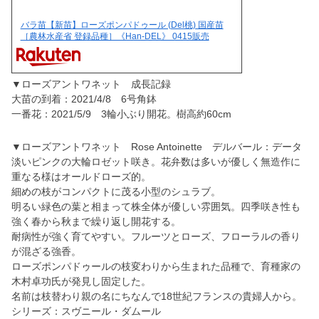
バラ苗【新苗】ローズポンパドゥール (Del桃) 国産苗
［農林水産省 登録品種］《Han-DEL》 0415販売
▼ローズアントワネット 成長記録
大苗の到着：2021/4/8 6号角鉢
一番花：2021/5/9 3輪小ぶり開花。樹高約60cm
▼ローズアントワネット Rose Antoinette デルバール：データ
淡いピンクの大輪ロゼット咲き。花弁数は多いが優しく無造作に
重なる様はオールドローズ的。
細めの枝がコンパクトに茂る小型のシュラブ。
明るい緑色の葉と相まって株全体が優しい雰囲気。四季咲き性も
強く春から秋まで繰り返し開花する。
耐病性が強く育てやすい。フルーツとローズ、フローラルの香り
が混ざる強香。
ローズポンパドゥールの枝変わりから生まれた品種で、育種家の
木村卓功氏が発見し固定した。
名前は枝替わり親の名にちなんで18世紀フランスの貴婦人から。
シリーズ：スヴニール・ダムール