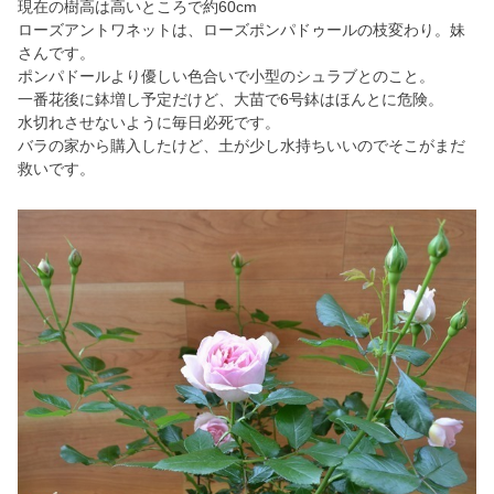
現在の樹高は高いところで約60cm
ローズアントワネットは、ローズポンパドゥールの枝変わり。妹
さんです。
ポンパドールより優しい色合いで小型のシュラブとのこと。
一番花後に鉢増し予定だけど、大苗で6号鉢はほんとに危険。
水切れさせないように毎日必死です。
バラの家から購入したけど、土が少し水持ちいいのでそこがまだ
救いです。