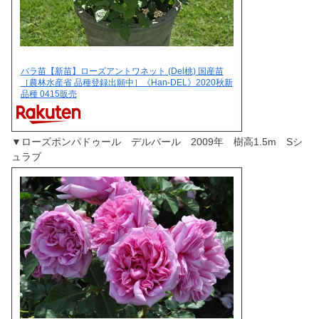
バラ苗【新苗】ローズアントワネット (Del桃) 国産苗
［農林水産省 品種登録出願中］《Han-DEL》2020秋新
品種 0415販売
▼ローズポンパドゥール デルバール 2009年 樹高1.5m Sシ
ュラブ