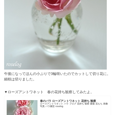
午後になってほんの小ぶりで3輪咲いたのでカットして切り花に。
細枝は切りました。
▼ローズアントワネット 春の花持ち観察してみたよ。
春のバラ ローズアントワネット 花持ち 観察
ローズアントワネット バラ ブログ 花持ち 観察 薔薇 花もち 画像
写真 バラ園芸 roselog