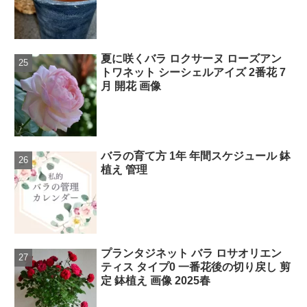
夏に咲くバラ ロクサーヌ ローズアン
トワネット シーシェルアイズ 2番花 7
月 開花 画像
バラの育て方 1年 年間スケジュール 鉢
植え 管理
プランタジネット バラ ロサオリエン
ティス タイプ0 一番花後の切り戻し 剪
定 鉢植え 画像 2025春