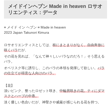
メイドインヘブン Made in heaven ロサオ
リエンティス：データ
≡ メイド イン ヘブン ≡ Made in heaven
2023 Japan Takunori Kimura
ロサオリエンティスとしては、
枝にまとまりがなく、自由奔放に
咲くバラ
だが、
その花を見れば、「なんて神々しいバラなのだろ！」そう思える
バラ。
オベリスク等に誘引し、このバラの本領を発揮して欲しい。
バラ
の仕立てが得意な人向けのバラ。
【花】
淡いピンク、整ったロゼット咲き、
中輪房咲きの花。
ティにダマ
スクとハーブの中香。
淡く優しい色合いだが、神聖さや威厳が感じられる花を持つ。