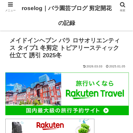
roselog｜バラ園芸ブログ 剪定開花
メニュー
検索
【バラ タイプ0 新品種紹介】
【バラ苗 ランキング】
の記録
メイドインヘブン バラ ロサオリエンティ
ス タイプ1 冬剪定 トピアリースティック
仕立て 誘引 2025冬
2026.03.03
2025.01.05