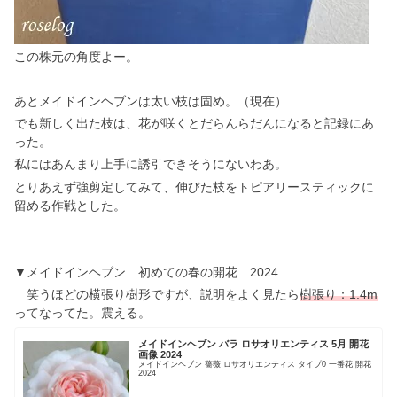
この株元の角度よー。
あとメイドインヘブンは太い枝は固め。（現在）
でも新しく出た枝は、花が咲くとだらんらだんになると記録にあ
った。
私にはあんまり上手に誘引できそうにないわあ。
とりあえず強剪定してみて、伸びた枝をトピアリースティックに
留める作戦とした。
▼メイドインヘブン 初めての春の開花 2024
笑うほどの横張り樹形ですが、説明をよく見たら
樹張り：1.4m
ってなってた。震える。
メイドインヘブン バラ ロサオリエンティス 5月 開花
画像 2024
メイドインヘブン 薔薇 ロサオリエンティス タイプ0 一番花 開花
2024