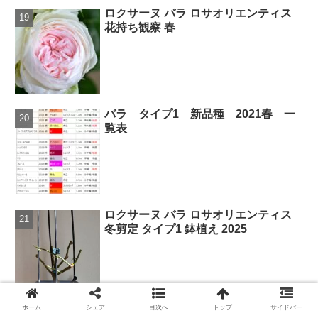
ロクサーヌ バラ ロサオリエンティス
花持ち観察 春
バラ タイプ1 新品種 2021春 一
覧表
ロクサーヌ バラ ロサオリエンティス
冬剪定 タイプ1 鉢植え 2025
ホーム
シェア
目次へ
トップ
サイドバー
夏の薔薇 ロクサーヌ パシュミナ 環～