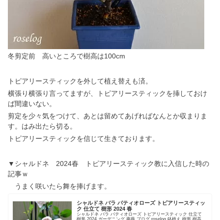
冬剪定前 高いところで樹高は100cm
トピアリースティックを外して植え替えも済。
横張り横張り言ってますが、トピアリースティックを挿しておけ
ば間違いない。
剪定を少々気をつけて、あとは留めてあげればなんとか収まりま
す。はみ出たら切る。
トピアリースティックを信じて生きております。
▼シャルドネ 2024春 トピアリースティック教に入信した時の
記事ｗ
うまく咲いたら舞を捧げます。
シャルドネ バラ パティオローズ トピアリースティッ
ク 仕立て 樹形 2024 春
シャルドネ バラ パティオローズ トピアリースティック 仕立て
樹形 2024 ガーデニング 薔薇 ブログ roselog 鉢植え 樹形 樹高