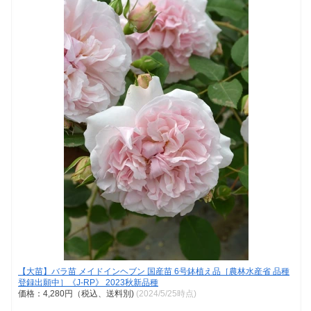
【大苗】バラ苗 メイドインヘブン 国産苗 6号鉢植え品［農林水産省 品種
登録出願中］《J-RP》 2023秋新品種
価格：4,280円（税込、送料別)
(2024/5/25時点)