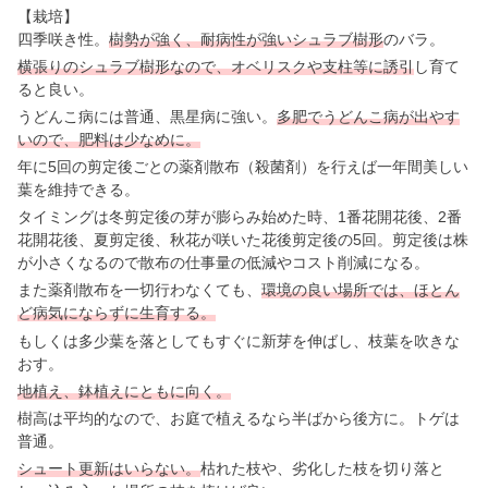
【栽培】
四季咲き性。
樹勢が強く、耐病性が強いシュラブ樹形
のバラ。
横張りのシュラブ樹形なので、オベリスクや支柱等に誘引
し育て
ると良い。
うどんこ病には普通、黒星病に強い。
多肥でうどんこ病が出やす
いので、肥料は少なめに。
年に5回の剪定後ごとの薬剤散布（殺菌剤）を行えば一年間美しい
葉を維持できる。
タイミングは冬剪定後の芽が膨らみ始めた時、1番花開花後、2番
花開花後、夏剪定後、秋花が咲いた花後剪定後の5回。剪定後は株
が小さくなるので散布の仕事量の低減やコスト削減になる。
また薬剤散布を一切行わなくても、
環境の良い場所では、ほとん
ど病気にならずに生育する。
もしくは多少葉を落としてもすぐに新芽を伸ばし、枝葉を吹きな
おす。
地植え、鉢植えにともに向く。
樹高は平均的なので、お庭で植えるなら半ばから後方に。トゲは
普通。
シュート更新はいらない。
枯れた枝や、劣化した枝を切り落と