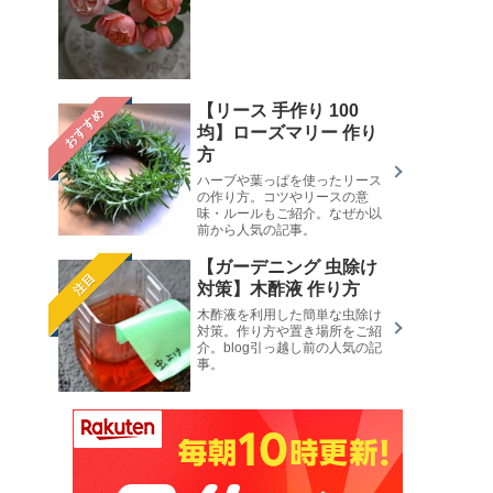
【リース 手作り 100
おすすめ
均】ローズマリー 作り
方
ハーブや葉っぱを使ったリース
の作り方。コツやリースの意
味・ルールもご紹介。なぜか以
前から人気の記事。
【ガーデニング 虫除け
注目
対策】木酢液 作り方
木酢液を利用した簡単な虫除け
対策。作り方や置き場所をご紹
介。blog引っ越し前の人気の記
事。