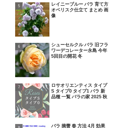
レイニーブルー バラ 育て方
オベリスク仕立て まとめ 画
像
シューセルクル バラ 旧フラ
ワーデコレーター永島 今年
5回目の開花 冬
ロサオリエンティス タイプ
S タイプ0 タイプ1 バラ 新
品種 一覧 バラの家 2025 秋
バラ 摘蕾 春 方法 4月 効果