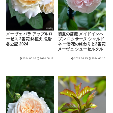
メーヴェ バラ アップルロ
初夏の薔薇 メイドインヘ
ーゼス 2番花 鉢植え 忽滑
ブン ロクサーヌ シャルド
谷史記 2024
ネ 一番花の終わりと2番花
メーヴェ シューセルクル
2024.06.16
2024.06.17
2024.06.15
2024.06.16