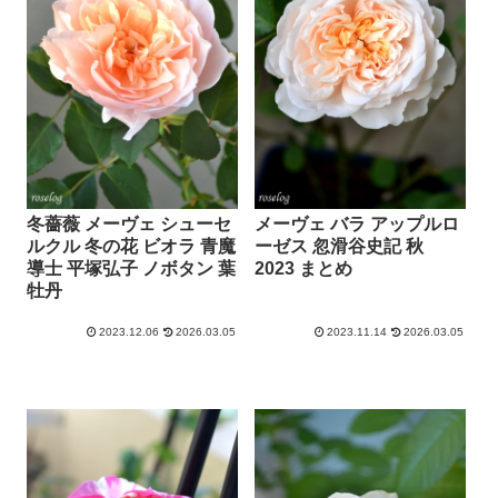
冬薔薇 メーヴェ シューセ
メーヴェ バラ アップルロ
ルクル 冬の花 ビオラ 青魔
ーゼス 忽滑谷史記 秋
導士 平塚弘子 ノボタン 葉
2023 まとめ
牡丹
2023.12.06
2026.03.05
2023.11.14
2026.03.05