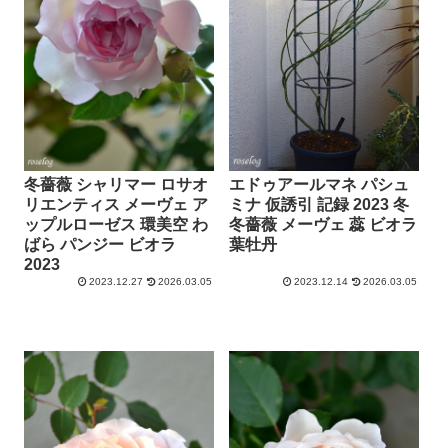
冬薔薇 シャリマー ロサオ
エドゥアールマネ パシュ
リエンティス メーヴェ ア
ミナ 仮誘引 記録 2023 冬
ップルローゼス 環美空 わ
冬薔薇 メーヴェ 蕊 ビオラ
ばら パンジー ビオラ
葉牡丹
2023
2023.12.27
2026.03.05
2023.12.14
2026.03.05