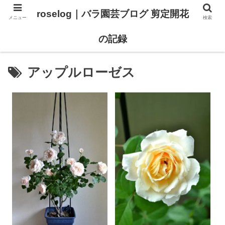
roselog｜バラ園芸ブログ 剪定開花
メニュー
検索
【バラ タイプ0 新品種紹介】
【バラ苗 ランキング】
の記録
アップルローゼス