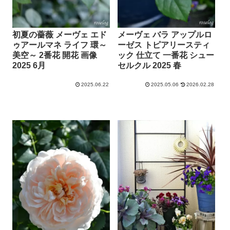
初夏の薔薇 メーヴェ エド
メーヴェ バラ アップルロ
ゥアールマネ ライフ 環～
ーゼス トピアリースティ
美空～ 2番花 開花 画像
ック 仕立て 一番花 シュー
2025 6月
セルクル 2025 春
2025.06.22
2025.05.06
2026.02.28