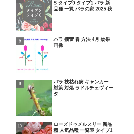
S タイプ0 タイプ1 バラ 新
品種 一覧 バラの家 2025 秋
バラ 摘蕾 春 方法 4月 効果
画像
バラ 枝枯れ病 キャンカー
対策 対処 ラドルチェヴィー
タ
ローズドゥメルスリー 新品
種 人気品種 一覧表 タイプ1