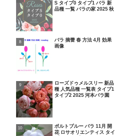
S タイプ0 タイプ1 バラ 新
品種 一覧 バラの家 2025 秋
バラ 摘蕾 春 方法 4月 効果
画像
ローズドゥメルスリー 新品
種 人気品種 一覧表 タイプ1
タイプ2 2025 河本バラ園
ポルトブルー バラ 11月 開
花 ロサオリエンティス タイ