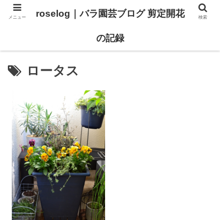
roselog｜バラ園芸ブログ 剪定開花
メニュー
検索
【バラ タイプ0 新品種紹介】
【バラ苗 ランキング】
の記録
ロータス