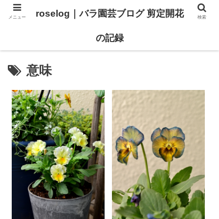
roselog｜バラ園芸ブログ 剪定開花
メニュー
検索
【バラ タイプ0 新品種紹介】
【バラ苗 ランキング】
の記録
意味