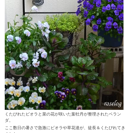
くたびれたビオラと菜の花が咲いた葉牡丹が整理されたベラン
ダ。
ここ数日の暑さで急激にビオラや草花達が、徒長＆くたびれてき