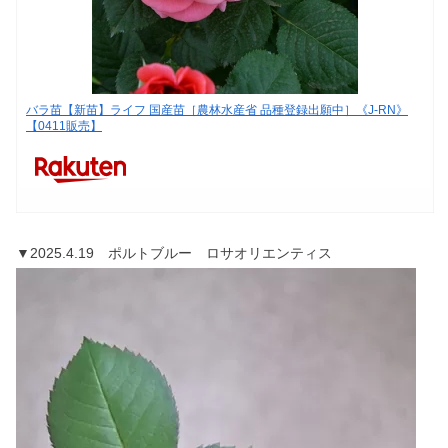
バラ苗【新苗】ライフ 国産苗［農林水産省 品種登録出願中］《J-RN》
【0411販売】
▼2025.4.19 ポルトブルー ロサオリエンティス