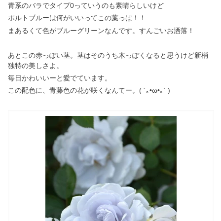
青系のバラでタイプ0っていうのも素晴らしいけど
ポルトブルーは何がいいってこの葉っぱ！！
まあるくて色がブルーグリーンなんです。すんごいお洒落！
あとこの赤っぽい茎。茎はそのうち木っぽくなると思うけど新梢
独特の美しさよ。
毎日かわいいーと愛でています。
この配色に、青藤色の花が咲くなんてー。( ´｡•ω•｡` )