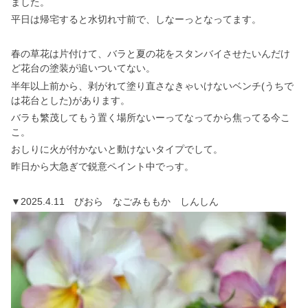
ました。
平日は帰宅すると水切れ寸前で、しなーっとなってます。
春の草花は片付けて、バラと夏の花をスタンバイさせたいんだけ
ど花台の塗装が追いついてない。
半年以上前から、剥がれて塗り直さなきゃいけないベンチ(うちで
は花台とした)があります。
バラも繁茂してもう置く場所ないーってなってから焦ってる今こ
こ。
おしりに火が付かないと動けないタイプでして。
昨日から大急ぎで鋭意ペイント中でっす。
▼2025.4.11 びおら なごみももか しんしん