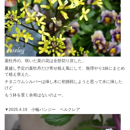
葉牡丹の、咲いた菜の花は全部切り戻した。
夏越し予定の葉牡丹だけ寄せ植え風にして、無理やり1鉢にまとめ
て植え替えた。
チタニウムシルバーは挿し木に初挑戦しようと思って水に挿した
けど
もう鉢を置く余裕はないのよー。
▼2025.4.19 小輪パンジー ペルクレア