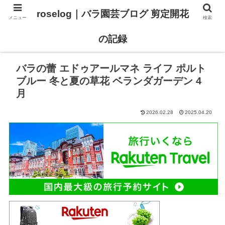
roselog｜バラ園芸ブログ 剪定開花
メニュー
検索
【バラ タイプ0 新品種紹介】
【バラ苗 ランキング】
の記録
バラの蕾 エドゥアールマネ ライフ ポルト
ブルー 冬と夏の草花 ベランダガーデン 4
月
2026.02.28
2025.04.20