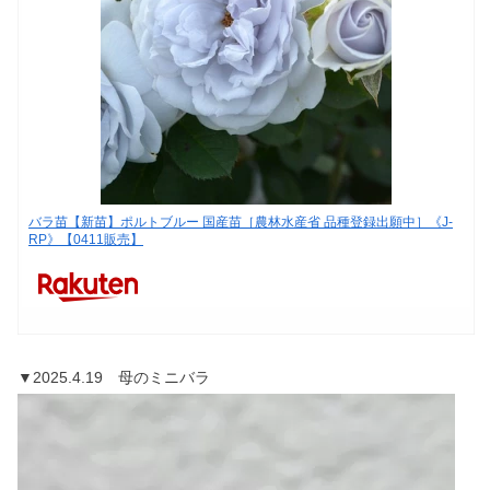
バラ苗【新苗】ポルトブルー 国産苗［農林水産省 品種登録出願中］《J-
RP》【0411販売】
▼2025.4.19 母のミニバラ