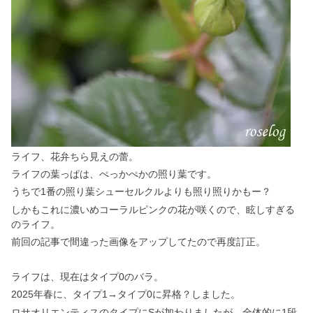
ライフ、花弁ちら見えの蕾。
ライフの葉っぱは、ぺっかぺかの照り葉です。
うちで1番の照り葉シューセルクルよりも照り照りかもー？
しかもこれに濃いめコーラルピンクの花が咲くので、眩しすぎる
のライフ。
前回の記事で間違った画像をアップしてたので再度訂正。
ライフは、現在はタイプ0のバラ。
2025年春に、タイプ1→タイプ0に昇格？しました。
ロサオリエンティスのタイプにSが加わりましたが、全体的に1段