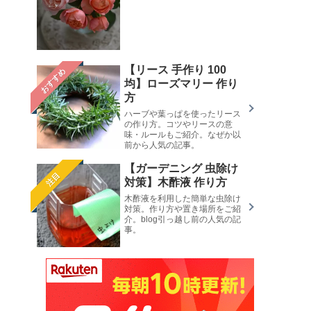
【リース 手作り 100
おすすめ
均】ローズマリー 作り
方
ハーブや葉っぱを使ったリース
の作り方。コツやリースの意
味・ルールもご紹介。なぜか以
前から人気の記事。
【ガーデニング 虫除け
注目
対策】木酢液 作り方
木酢液を利用した簡単な虫除け
対策。作り方や置き場所をご紹
介。blog引っ越し前の人気の記
事。