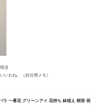
処理済
いいわね。（自分用メモ）
事
ラ 一番花 グリーンアイ 花持ち 鉢植え 樹形 画