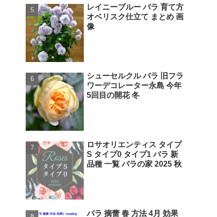
レイニーブルー バラ 育て方
オベリスク仕立て まとめ 画
像
シューセルクル バラ 旧フラ
ワーデコレーター永島 今年
5回目の開花 冬
ロサオリエンティス タイプ
S タイプ0 タイプ1 バラ 新
品種 一覧 バラの家 2025 秋
バラ 摘蕾 春 方法 4月 効果