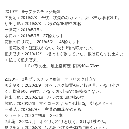
2019年 8号プラスチック角鉢
冬剪定：2019/2/3 全枝、枝先のみカット。細い枝もほぼ残す。
芽出し肥：2019/3/3 バラの家IB肥料20粒
一番花：2019/5/15～
水切れ：2019/5/15 27輪カット
花後の切り戻し：2019/5/21 46輪カット
一番花以降：ほぼ咲かない。秋も1輪も咲かない。
植え替え：2019/12/1 根はよく張っていた。根は切らずに土をよ
く払って植え替え。
HCバラの土。地上部剪定･樹高40～50cm
2020年 8号プラスチック角鉢 オベリスク仕立て
剪定誘引：2020/1/9：オベリスク設置+細い枝処理。かなり小さ
く。樹高50cm程度。かなり切り詰めて細枝残さない。
芽出し肥：2020/2/18 バラの家IB肥料20粒
施肥：2020/3/28 マイローズばらの肥料50g 効きめ2ヶ月
一番花：2020/5/9～ 主蕾の開花が始まる。
シュート：2020年初夏 2～3本
2番花：2020/7月 ポツリポツリと咲く。8月は1枝のみ。
夏？剪定：2020/8/6 はみ出た枝を全体的に軽くカット。