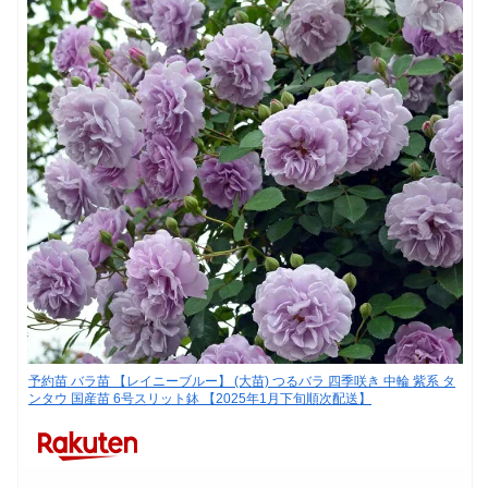
予約苗 バラ苗 【レイニーブルー】 (大苗) つるバラ 四季咲き 中輪 紫系 タ
ンタウ 国産苗 6号スリット鉢 【2025年1月下旬順次配送】