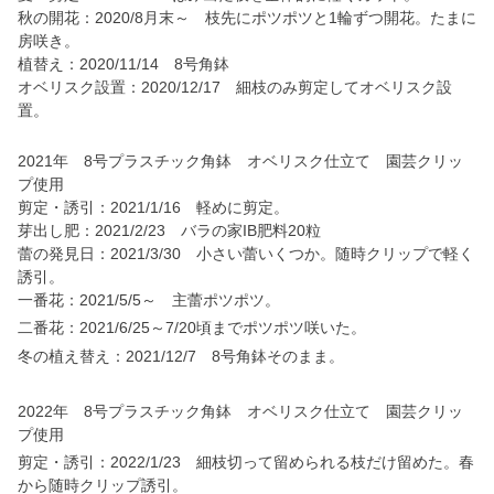
秋の開花：2020/8月末～ 枝先にポツポツと1輪ずつ開花。たまに
房咲き。
植替え：2020/11/14 8号角鉢
オベリスク設置：2020/12/17 細枝のみ剪定してオベリスク設
置。
2021年 8号プラスチック角鉢 オベリスク仕立て 園芸クリッ
プ使用
剪定・誘引：2021/1/16 軽めに剪定。
芽出し肥：2021/2/23 バラの家IB肥料20粒
蕾の発見日：2021/3/30 小さい蕾いくつか。随時クリップで軽く
誘引。
一番花：2021/5/5～ 主蕾ポツポツ。
二番花：2021/6/25～7/20頃までポツポツ咲いた。
冬の植え替え：2021/12/7 8号角鉢そのまま。
2022年 8号プラスチック角鉢 オベリスク仕立て 園芸クリッ
プ使用
剪定・誘引：2022/1/23 細枝切って留められる枝だけ留めた。春
から随時クリップ誘引。