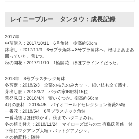
レイニーブルー タンタウ：成長記録
2017年
中苗購入：2017/10/11 6号角鉢 樹高約50cm
鉢増し：2017/11/3 6号プラ角鉢→8号プラ角鉢へ。根はまあまあ
回っていた。蕾1つ。
秋の開花：2017/11/10 1輪開花 ほぼブラインドだった。
2018年 8号プラスチック角鉢
冬剪定：2018/2/3 全部の枝先のみカット。細い枝も全て残す。
芽出し肥：2018/3/2 バラの家IB肥料15粒
蕾発見日：2018/4/4 蕾いくつか。樹高約60cm
4月の肥料：2018/4/5 バイオゴールドセレクション薔薇25粒
一番花：2018/5/4 8号プラスチック角鉢
一番花後はほぼ咲かず。秋までハダニまみれ。
冬の植え替え：2018/11/24 マイローズばらの土 有島氏監修 鉢
下部にマグアンプ大粒＋バットグアノ少々。
その他肥料：随時