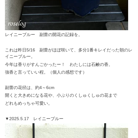
レイニーブルー 副蕾の開花の記録を。
これは昨日5/16 副蕾がほぼ咲いて、多分1番キレイだった朝のレ
イニーブルー。
今年は香りがすんごかったー！ わたしには石鹸の香。
強香と言っていい程。（個人の感想です）
副蕾の花径は、約4～6cm
開くと大きめになる花や、小ぶりのくしゅくしゅの花まで
どれもめっちゃ可愛い。
▼2025.5.17 レイニーブルー