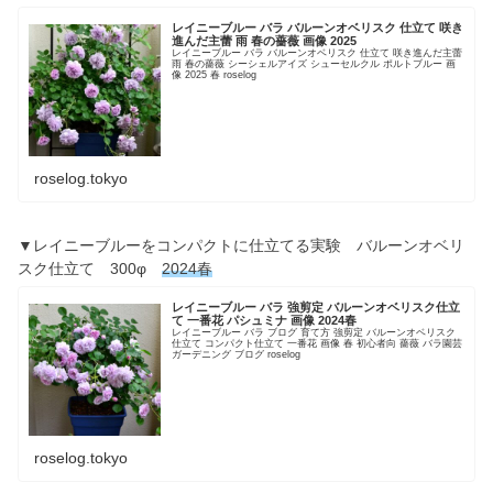
レイニーブルー バラ バルーンオベリスク 仕立て 咲き
進んだ主蕾 雨 春の薔薇 画像 2025
レイニーブルー バラ バルーンオベリスク 仕立て 咲き進んだ主蕾
雨 春の薔薇 シーシェルアイズ シューセルクル ポルトブルー 画
像 2025 春 roselog
roselog.tokyo
▼レイニーブルーをコンパクトに仕立てる実験 バルーンオベリ
スク仕立て 300φ
2024春
レイニーブルー バラ 強剪定 バルーンオベリスク仕立
て 一番花 パシュミナ 画像 2024春
レイニーブルー バラ ブログ 育て方 強剪定 バルーンオベリスク
仕立て コンパクト仕立て 一番花 画像 春 初心者向 薔薇 バラ園芸
ガーデニング ブログ roselog
roselog.tokyo