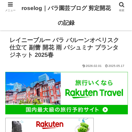
roselog｜バラ園芸ブログ 剪定開花
メニュー
検索
【バラ タイプ0 新品種紹介】
【バラ苗 ランキング】
の記録
レイニーブルー バラ バルーンオベリスク
仕立て 副蕾 開花 雨 パシュミナ プランタ
ジネット 2025春
2026.02.01
2025.05.17