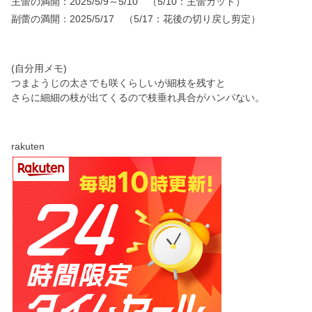
主蕾の満開：2025/5/9～5/10 （5/10：主蕾カット）
副蕾の満開：2025/5/17 （5/17：花後の切り戻し剪定）
(自分用メモ)
つまようじの太さでも咲くらしいが細枝を残すと
さらに細細の枝が出てくるので枝垂れ具合がハンパない。
rakuten