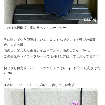
これは本日5/17 雨の日のレイニーブルー
先に咲いていた花達は、いよいよくすんでグレイを帯びた薄藤
色。大人っぽ。
雨の日も楽しみな薔薇レイニーブルー。雨の日こそ、かも。
この薔薇をレイニーブルーって名付けた方は天才と思ってます！
切り戻し剪定前 バルーンオベリスクは400φ 仕立てた高さは約
70cm
↓↓↓
▼2025.5.17 レイニーブルー 切り戻し剪定後