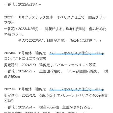
一番花：2022/5/13頃～
2023年 8号プラスチック角鉢 オベリスク仕立て 園芸クリッ
プ使用
一番花：2023/4/26頃～ 開花始まる。5/4ほぼ満開。傷み始めた
35輪カット。
その後2023/5/7：副蕾が満開。（5/14にほぼ終了。）
2024年 8号角鉢 強剪定
バルーンオベリスク仕立て 300φ
コンパクトに仕立てる実験
剪定誘引：2024/1/9 強剪定してバルーンオベリスク設置
一番花：2024/5/2～ 主蕾開花始め。 5/8～副蕾開花始め。 樹
高約50cm
2025年 8号角鉢 強剪定
バルーンオベリスク仕立て 400φ
剪定誘引：2025/1/1 強め剪定してバルーンオベリスク400φ設置
と誘引
一番花：2025/5/4～ 樹高70cm強 主蕾が咲き始める。