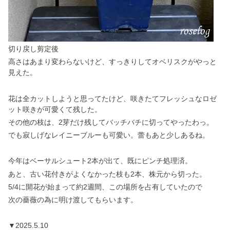
切り戻し剪定後
高さはあまり変わらないけど、すっきりしてオベリスクがやっと
見えた。
花は全カットしようと思ってたけど、咲きたてフレッシュなロゼ
ット咲きが可愛くて残した。
その他の枝は、2芽だけ残してバッチバチに切ってやったわっ。
でも寂しげなレイニーブルーも可愛い。蕾もあと少しあるね。
今年はベーサルシュート2本が出て、既にピンチ処理済。
あと、古い花付きがよくなかった枝も2本、株元から切った。
5/4に開花が始まって約2週間、この場所を占有していたので
次の薔薇の為に明け渡してもらいます。
▼2025.5.10