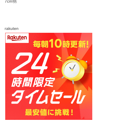
7cm弱
rakuten