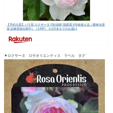
【予約大苗】バラ苗 ロクサーヌ (Sh淡桃) 国産苗 6号鉢植え品［農林水産
省 品種登録出願中］《J-RP》 ※2月末までのお届け
▼ロクサーヌ ロサオリエンティス ラベル タグ