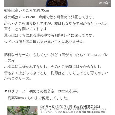
樹高は高いところで約70cm
株の幅は70～80cm 麻紐で数ヶ所留めて矯正してます。
めちゃんこ横張り樹形ですが、枝はしなやかで留めるとちゃんと
言うことを聞いてくれます。
葉っぱはうちにある鉢の中でも1番キレイに保ってます。
ウドンコ病も黒星病もまだ見たことはありません。
肥料以外なーんにもしてないけど（気が向いたらイモコロスプレ
ーのみ）
ハダニには好かれてないし、今のとこ病気にはかからないし
蕾も多く上がってきてるし、樹形はどっしりしてるし育てやすい
かもロクサーヌ。
▼ロクサーヌ 初めての夏剪定 2022の記事。
樹高50cmくらいまで剪定してました。
ロクサーヌ パブロワ バラ 初めての夏剪定 2022
ロクサーヌ パブロワ バラ 初めての夏剪定 2022 ロサオリエンテ
ィス デルバール 樹形 樹高 鉢植え 画像 写真 roselog 園芸 薔薇