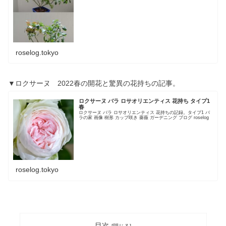
roselog.tokyo
▼ロクサーヌ 2022春の開花と驚異の花持ちの記事。
ロクサーヌ バラ ロサオリエンティス 花持ち タイプ1
春
ロクサーヌ バラ ロサオリエンティス 花持ちの記録。タイプ1 バ
ラの家 画像 樹形 カップ咲き 薔薇 ガーデニング ブログ roselog
roselog.tokyo
目次