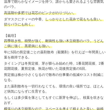
温厚で朗らかなイメージを持つ、誰からも愛されるような雰囲気
のバラ。
高温期や多肥では花芯のピンクがのりづらい。
ダマスクにティーの中香。
しっかりとした花弁で花もちも良い。
切りバラにも向く。
【栽培】
四季咲き性。樹勢が強く、耐病性も強い木立樹形のバラ。うどん
こ病に強く、黒星病にも強い。
年に5回の剪定後ごとの薬剤散布（殺菌剤）を行えば一年間美しい
葉を維持できる。
タイミングは冬剪定後、芽が膨らみ始めた時、1番花開花後、2番
花開花後、夏剪定後、秋花が咲いた花後剪定後の5回。
剪定後は株が小さくなるので散布の仕事量の低減やコスト削減に
なる。
また薬剤散布を一切行わなくても、環境の良い場所では、ほとん
ど病気にならずに生育する。
もしくは多少葉を落としてもすぐに新芽を伸ばし、枝葉を吹きな
おす。
横張りの木立樹形なので、スペースを考えて植えると良い。鉢植