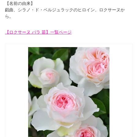
【名前の由来】
戯曲、シラノ・ド・ベルジュラックのヒロイン、ロクサーヌか
ら。
【ロクサーヌ バラ 苗】一覧ページ