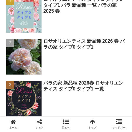
タイプ1 バラ 新品種 一覧 バラの家
2025 春
ロサオリエンティス 新品種 2026 春 バ
ラの家 タイプ0 タイプ1
バラの家 新品種 2026春 ロサオリエン
ティス タイプ0 タイプ1 一覧
ウスネオイデス ハンガー100均 エアー
ホーム
シェア
目次へ
トップ
サイドバー
プランツ スパニッシュモス 飾り方 画