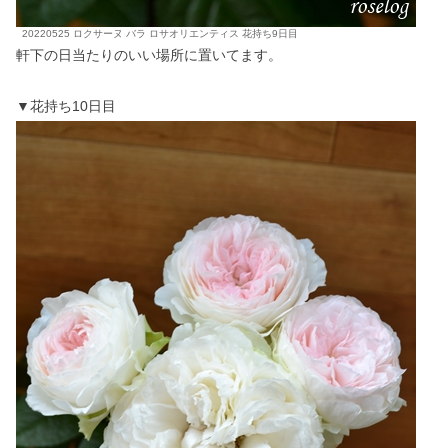
20220525 ロクサーヌ バラ ロサオリエンティス 花持ち9日目
軒下の日当たりのいい場所に置いてます。
▼花持ち10日目