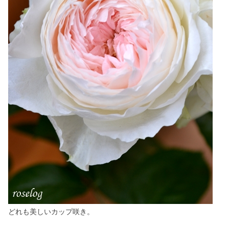
どれも美しいカップ咲き。