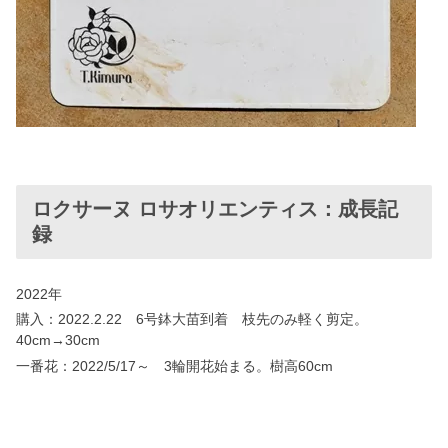
ロクサーヌ ロサオリエンティス：成長記
録
2022年
購入：2022.2.22 6号鉢大苗到着 枝先のみ軽く剪定。
40cm→30cm
一番花：2022/5/17～ 3輪開花始まる。樹高60cm