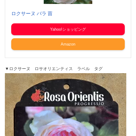
ロクサーヌ バラ 苗
Yahoo!ショッピング
Amazon
▼ロクサーヌ ロサオリエンティス ラベル タグ