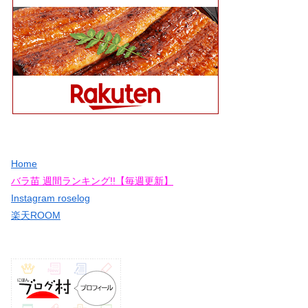
Home
バラ苗 週間ランキング!!【毎週更新】
Instagram roselog
楽天ROOM