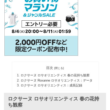
目次
ロクサーヌ ロサオリエンティス 春の花持ち観察
ロクサーヌ Roxanne ロサオリエンティス：データ
ロクサーヌ ロサオリエンティス：成長記録
ロクサーヌ ロサオリエンティス 春の花持
ち観察