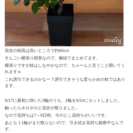
現在の樹高は高いところで約60cm
すんごい横張り樹形なので、麻紐でまとめてます。
横張りですが枝はしなやかなので、ちゃーんと言うこと聞いてく
れますｗ
これ誘引できるのかなー？誘引できそうな柔らかめの枝ではあり
ます。
5/17に最初に咲いた3輪のうち、2輪を5/24にカットしました。
触ったらホロホロと花弁が散りました。
なので花持ちは7～8日程。今のとこ花持ちがいいです。
あともう1輪がまだ散らないので、引き続き花持ち観察中なんで
す。