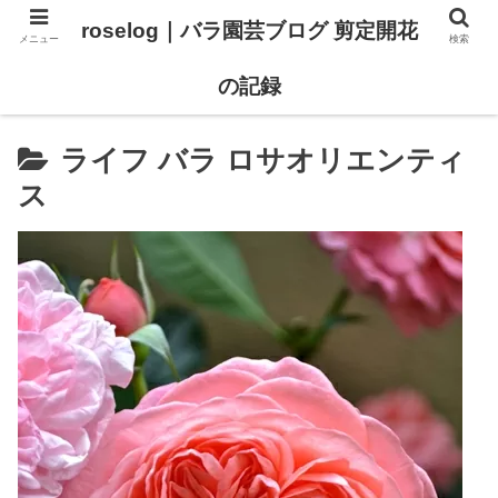
roselog｜バラ園芸ブログ 剪定開花
メニュー
検索
【バラ タイプ0 新品種紹介】
【バラ苗 ランキング】
の記録
ライフ バラ ロサオリエンティ
ス