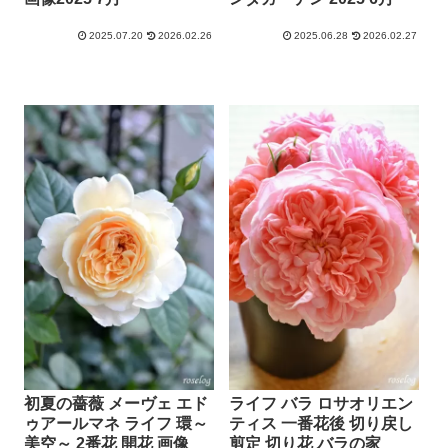
2025.07.20
2026.02.26
2025.06.28
2026.02.27
初夏の薔薇 メーヴェ エド
ライフ バラ ロサオリエン
ゥアールマネ ライフ 環～
ティス 一番花後 切り戻し
美空～ 2番花 開花 画像
剪定 切り花 バラの家