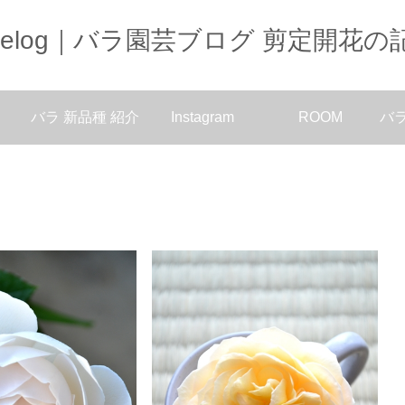
oselog｜バラ園芸ブログ 剪定開花の
バラ 新品種 紹介
Instagram
ROOM
バ