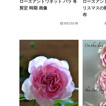
ローズアントワネット バラ 冬
ローズアント
剪定 時期 画像
リスマスの
布
2022.02.06