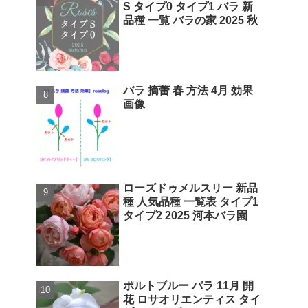
S タイプ0 タイプ1 バラ 新
品種 一覧 バラの家 2025 秋
バラ 摘蕾 春 方法 4月 効果
画像
ローズドゥメルスリー 新品
種 人気品種 一覧表 タイプ1
タイプ2 2025 河本バラ園
ポルトブルー バラ 11月 開
花 ロサオリエンティス タイ