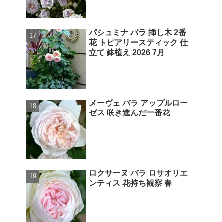
パシュミナ バラ 挿し木 2番
花 トピアリースティック 仕
立て 鉢植え 2026 7月
メーヴェ バラ アップルロー
ゼス 咲き進んだ一番花
ロクサーヌ バラ ロサオリエ
ンティス 花持ち観察 春