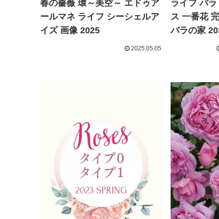
春の薔薇 環～美空～ エドゥア
ライフ バラ
ールマネ ライフ シーシェルア
ス 一番花 
イズ 画像 2025
バラの家 20
2025.05.05