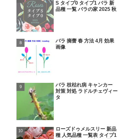
S タイプ0 タイプ1 バラ 新
品種 一覧 バラの家 2025 秋
バラ 摘蕾 春 方法 4月 効果
画像
バラ 枝枯れ病 キャンカー
対策 対処 ラドルチェヴィー
タ
ローズドゥメルスリー 新品
種 人気品種 一覧表 タイプ1