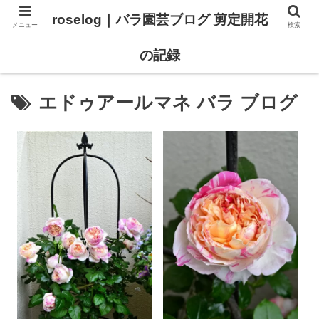
roselog｜バラ園芸ブログ 剪定開花
メニュー
検索
【バラ タイプ0 新品種紹介】
【バラ苗 ランキング】
の記録
エドゥアールマネ バラ ブログ