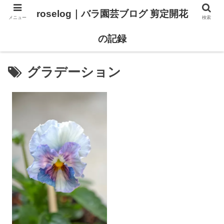
roselog｜バラ園芸ブログ 剪定開花
メニュー
検索
【バラ タイプ0 新品種紹介】
【バラ苗 ランキング】
の記録
グラデーション