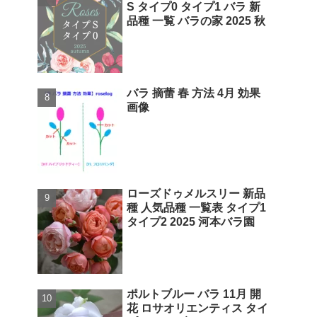
S タイプ0 タイプ1 バラ 新
品種 一覧 バラの家 2025 秋
バラ 摘蕾 春 方法 4月 効果
画像
ローズドゥメルスリー 新品
種 人気品種 一覧表 タイプ1
タイプ2 2025 河本バラ園
ポルトブルー バラ 11月 開
花 ロサオリエンティス タイ