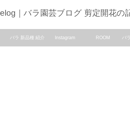
oselog｜バラ園芸ブログ 剪定開花の
バラ 新品種 紹介
Instagram
ROOM
バ