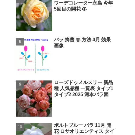
ワーデコレーター永島 今年
5回目の開花 冬
バラ 摘蕾 春 方法 4月 効果
画像
ローズドゥメルスリー 新品
種 人気品種 一覧表 タイプ1
タイプ2 2025 河本バラ園
ポルトブルー バラ 11月 開
花 ロサオリエンティス タイ