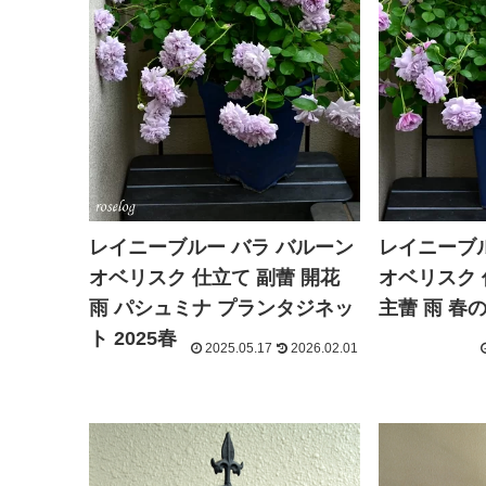
レイニーブルー バラ バルーン
レイニーブル
オベリスク 仕立て 副蕾 開花
オベリスク 
雨 パシュミナ プランタジネッ
主蕾 雨 春の
ト 2025春
2025.05.17
2026.02.01