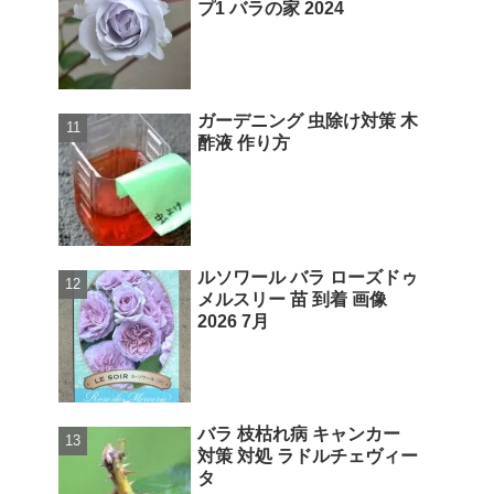
プ1 バラの家 2024
ガーデニング 虫除け対策 木
酢液 作り方
ルソワール バラ ローズドゥ
メルスリー 苗 到着 画像
2026 7月
バラ 枝枯れ病 キャンカー
対策 対処 ラドルチェヴィー
タ