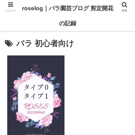
roselog｜バラ園芸ブログ 剪定開花
メニュー
検索
【バラ タイプ0 新品種紹介】
【バラ苗 ランキング】
の記録
バラ 初心者向け