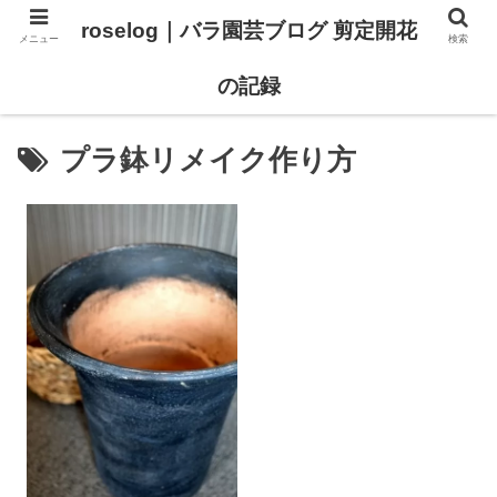
roselog｜バラ園芸ブログ 剪定開花
メニュー
検索
【バラ タイプ0 新品種紹介】
【バラ苗 ランキング】
の記録
プラ鉢リメイク作り方