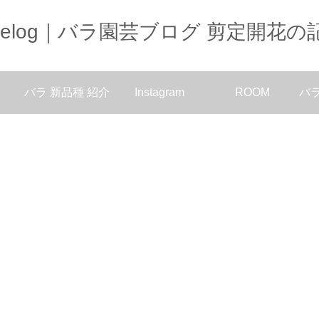
oselog｜バラ園芸ブログ 剪定開花の
バラ 新品種 紹介
Instagram
ROOM
バ