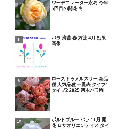
ワーデコレーター永島 今年
5回目の開花 冬
バラ 摘蕾 春 方法 4月 効果
画像
ローズドゥメルスリー 新品
種 人気品種 一覧表 タイプ1
タイプ2 2025 河本バラ園
ポルトブルー バラ 11月 開
花 ロサオリエンティス タイ