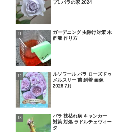
プ1 バラの家 2024
ガーデニング 虫除け対策 木
酢液 作り方
ルソワール バラ ローズドゥ
メルスリー 苗 到着 画像
2026 7月
バラ 枝枯れ病 キャンカー
対策 対処 ラドルチェヴィー
タ