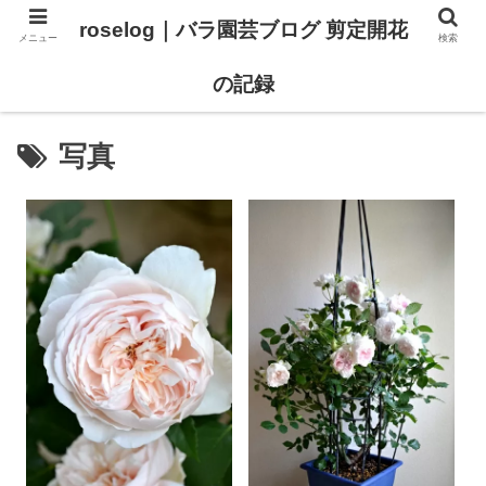
roselog｜バラ園芸ブログ 剪定開花
メニュー
検索
【バラ タイプ0 新品種紹介】
【バラ苗 ランキング】
の記録
写真