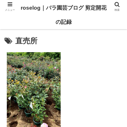
roselog｜バラ園芸ブログ 剪定開花
メニュー
検索
【バラ タイプ0 新品種紹介】
【バラ苗 ランキング】
の記録
直売所