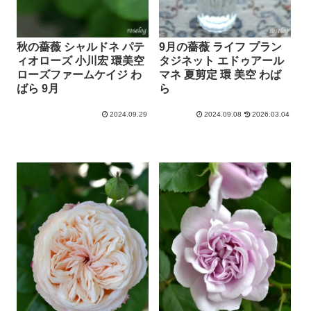
秋の薔薇 シャルドネ パテ
9月の薔薇 ライフ プラン
ィオローズ 小川宏 環美空
タジネット エドゥアール
ローズファームケイジ わ
マネ 夏剪定 環 美空 わば
ばら 9月
ら
2024.09.29
2024.09.08
2026.03.04