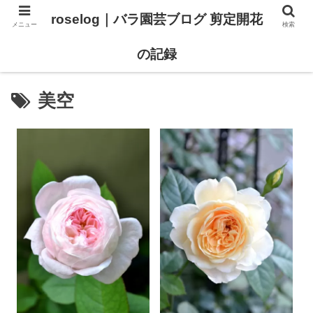
roselog｜バラ園芸ブログ 剪定開花
メニュー
検索
【バラ タイプ0 新品種紹介】
【バラ苗 ランキング】
の記録
美空