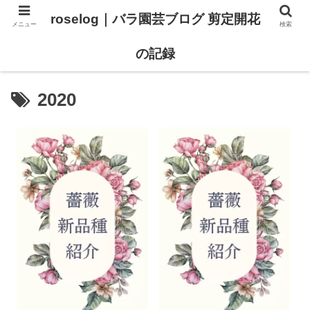
roselog｜バラ園芸ブログ 剪定開花
メニュー
検索
【バラ タイプ0 新品種紹介】
【バラ苗 ランキング】
の記録
2020