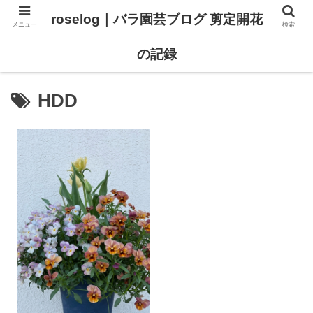
roselog｜バラ園芸ブログ 剪定開花
メニュー
検索
【バラ タイプ0 新品種紹介】
【バラ苗 ランキング】
の記録
HDD