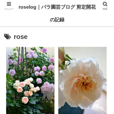
roselog｜バラ園芸ブログ 剪定開花
メニュー
検索
【バラ タイプ0 新品種紹介】
【バラ苗 ランキング】
の記録
rose