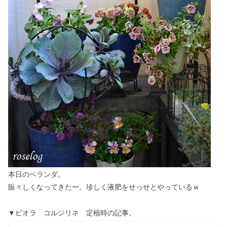
本日のベランダ。
賑々しくなってきたー。珍しく液肥をせっせとやっているｗ
▼ビオラ コルジリネ 定植時の記事。