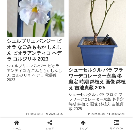
シエルブリエ パンジー ビ
オラ なごみももか しんし
ん ビオラアンティコ ヘデ
ラ コルジリネ 2023
シエルブリエ パンジー ビオラ
シューセルクル バラ フラ
アンティコ なごみももかしんし
ん コルジリネ ヘデラ 秋薔薇
ワーデコレーター永島 冬
2023
剪定 時期 鉢植え 画像 鉢植
え 吉池貞蔵 2025
シューセルクル バラ ブログ フ
ラワーデコレーター永島 冬剪定
時期 鉢植え 画像 鉢植え 吉池貞
蔵 2025
2023.10.18
2026.03.05
2025.02.09
2026.02.28
ホーム
シェア
トップ
サイドバー