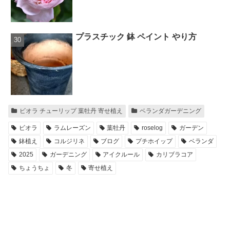
プラスチック 鉢 ペイント やり方
ビオラ チューリップ 葉牡丹 寄せ植え
ベランダガーデニング
ビオラ
ラムレーズン
葉牡丹
roselog
ガーデン
鉢植え
コルジリネ
ブログ
プチホイップ
ベランダ
2025
ガーデニング
アイクルール
カリブラコア
ちょうちょ
冬
寄せ植え