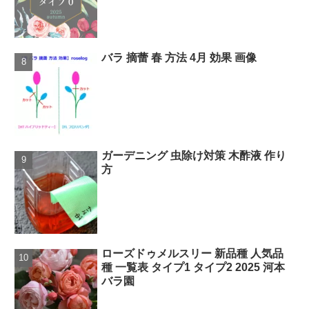
バラ 摘蕾 春 方法 4月 効果 画像
ガーデニング 虫除け対策 木酢液 作り
方
ローズドゥメルスリー 新品種 人気品
種 一覧表 タイプ1 タイプ2 2025 河本
バラ園