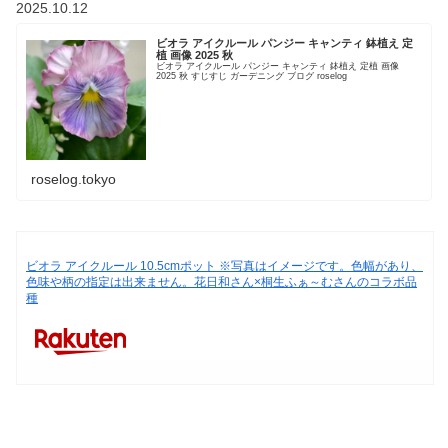
2025.10.12
ビオラ アイクルール パンジー キャンティ 鉢植え 定
植 画像 2025 秋
ビオラ アイクルール パンジー キャンティ 鉢植え 定植 画像
2025 秋 すじすじ ガーデニング ブログ roselog
roselog.tokyo
ビオラ アイクルール 10.5cmポット ※写真はイメージです。色幅があり、
色味や柄の指定は出来ません。花日和さん×桐生ふぁ～むさんのコラボ品
種