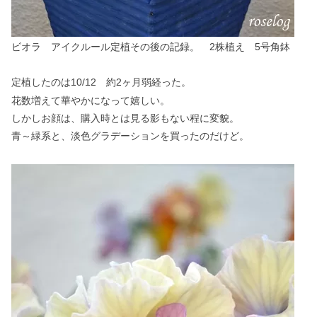
ビオラ アイクルール定植その後の記録。 2株植え 5号角鉢
定植したのは10/12 約2ヶ月弱経った。
花数増えて華やかになって嬉しい。
しかしお顔は、購入時とは見る影もない程に変貌。
青～緑系と、淡色グラデーションを買ったのだけど。