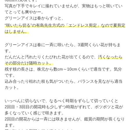
写真が下手でキレイに撮れていませんが、実物はもっと咲いてい
てとっても爽やかー。
グリーンアイスは春からずっと、
“咲いたら切る”の有島先生方式の「エンドレス剪定」なので夏剪定
はしません。
グリーンアイスは春に一斉に咲いたら、3週間くらい花が持ちま
す。
だんだんと汚れたりくたびれた花が出てくるので、
汚くなったら
その部分だけ随時カット。
残す枝の長さは、株元から数cm～10cmくらいで適当です。気分
です。
込み合ったり枯れた枝も気がついたら、バランスを見ながら適当
カット。
いっぺんに切らないで、なるべく時期をずらして切っていくと
2回目・3回目の開花時も少しずつ時期がずれて、ポツポツと花が
多くなっていく感じで咲きます。
2回目の開花からは一斉には咲きませんが、鑑賞の期間が長くなり
ます。