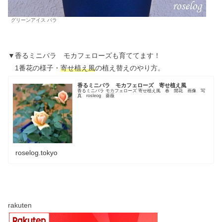
グリーンアイス バラ
▼香るミニバラ モカフェローズも育ててます！
1番花の様子・
寄せ植え風
の植え替えのやり方。
香るミニバラ モカフェローズ 寄せ植え風
香るミニバラ モカフェローズ 寄せ植え風 春 開花 画像 写
真 rosleog 薔薇
roselog.tokyo
rakuten