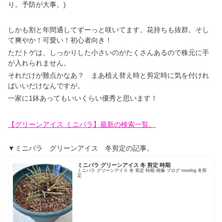
り。予防が大事。)
しかも割と年間通してずーっと咲いてます。花持ちも抜群。そし
て爽やか！可愛い！初心者向き！
ただトゲは、しっかりした小さいのがたくさんあるので株元に手
が入れられません。
それだけが難点かなあ？ まあ植え替え時と剪定時に気を付けれ
ばいいだけなんですが。
一家に1鉢あってもいいくらい優秀と思います！
【グリーンアイス ミニバラ】最新の検索一覧。
▼ミニバラ グリーンアイス 冬剪定の記事。
ミニバラ グリーンアイス 冬 剪定 時期
ミニバラ グリーンアイス 冬 剪定 時期 画像 ブログ roselog 冬剪
定