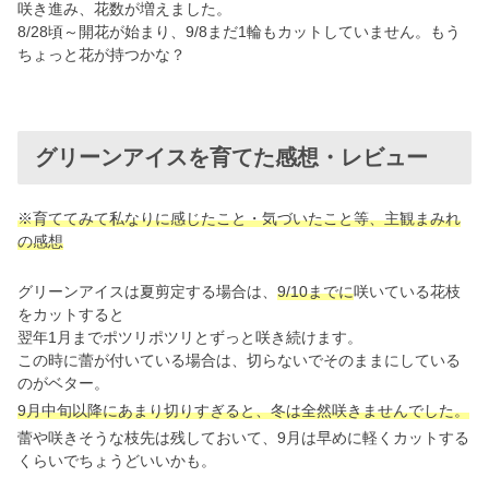
咲き進み、花数が増えました。
8/28頃～開花が始まり、9/8まだ1輪もカットしていません。もう
ちょっと花が持つかな？
グリーンアイスを育てた感想・レビュー
※育ててみて私なりに感じたこと・気づいたこと等、主観まみれ
の感想
グリーンアイスは夏剪定する場合は、
9/10までに
咲いている花枝
をカットすると
翌年1月までポツリポツリとずっと咲き続けます。
この時に蕾が付いている場合は、切らないでそのままにしている
のがベター。
9月中旬以降にあまり切りすぎると
、
冬は全然咲きませんでした。
蕾や咲きそうな枝先は残しておいて、9月は早めに軽くカットする
くらいでちょうどいいかも。