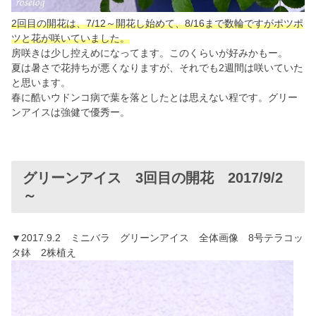
2回目の開花は、7/12～開花し始めて、8/16まで数輪ですがポツポ
ツと花が咲いていました。
房咲きは少し控えめになってます。このくらいが好みかもー。
夏は暑さで花持ちが悪くなりますが、それでも2週間は咲いていた
と思います。
春に酷いウドンコ病で葉を落としたとは思えない程です。グリー
ンアイスは強健で優秀ー。
グリーンアイス 3回目の開花 2017/9/2
～
▼2017.9.2 ミニバラ グリーンアイス 全体画像 8号テラコッ
タ鉢 2株植え