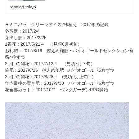
roselog.tokyo
▼ミニバラ グリーンアイス2株植え 2017年の記録
冬剪定：2017/2/4
芽出し肥：2017/2/25
1番花：2017/5/21～ （見頃6月初旬）
お礼肥：2017/6/18 控えめ施肥・バイオゴールドセレクション薔
薇4粒ずつ
2回目の開花：2017/7/12～ （見頃7月下旬）
施肥：2017/8/16 控えめ施肥・バイオゴールド5粒ずつ
3回目の開花：2017/8/28～ (見頃9月上旬～)
年内最後の置き肥：2017/9/30 バイオゴールド6粒ずつ
花全部カット：2017/10/7 ペンタガーデンPRO開始