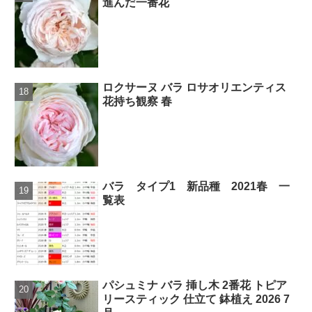
進んだ一番花
ロクサーヌ バラ ロサオリエンティス
花持ち観察 春
バラ タイプ1 新品種 2021春 一
覧表
パシュミナ バラ 挿し木 2番花 トピア
リースティック 仕立て 鉢植え 2026 7