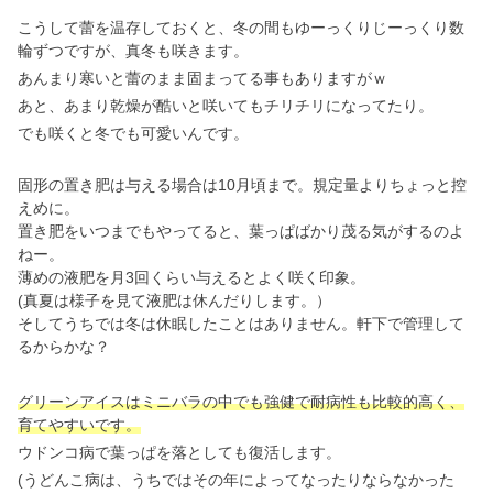
こうして蕾を温存しておくと、冬の間もゆーっくりじーっくり数
輪ずつですが、真冬も咲きます。
あんまり寒いと蕾のまま固まってる事もありますがｗ
あと、あまり乾燥が酷いと咲いてもチリチリになってたり。
でも咲くと冬でも可愛いんです。
固形の置き肥は与える場合は10月頃まで。規定量よりちょっと控
えめに。
置き肥をいつまでもやってると、葉っぱばかり茂る気がするのよ
ねー。
薄めの液肥を月3回くらい与えるとよく咲く印象。
(真夏は様子を見て液肥は休んだりします。）
そしてうちでは冬は休眠したことはありません。軒下で管理して
るからかな？
グリーンアイスはミニバラの中でも強健で耐病性も比較的高く、
育てやすいです。
ウドンコ病で葉っぱを落としても復活します。
(うどんこ病は、うちではその年によってなったりならなかった