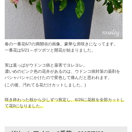
春の一番花6/7の満開頃の画像。豪華な房咲きになってます。
一番花は5/21～ポツポツと開花が始まりました。
実は葉っぱがウドンコ病と薬害でヨレヨレ。
濃いめのピンク色の花弁があるのは、ウドンコ病対策の薬剤を
バシャバシャにかけたので変色して痛んだと思われます。
(この後、汚れてる花だけカットしました。)
咲き終わった枝から少しずつ剪定し、6/26に花枝を全部カットし
て花0になりました。