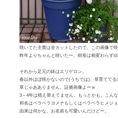
咲いてた主蕾は全カットしたので、この画像で咲
昨年よりちゃんと咲いたー。樹形は相変わらずゆ
それから足元の鉢はエリゲロン。
春以外ほぼ咲かないので(うちでは)、草育てて
草じゃあありません。証拠画像よーｗ
3～4年は植え替えてません。もっとかも。こん
和名はペラペラヨメナもしくはペラペラヒメジョ
由来は何かな。お名前も可愛いんだけどー。