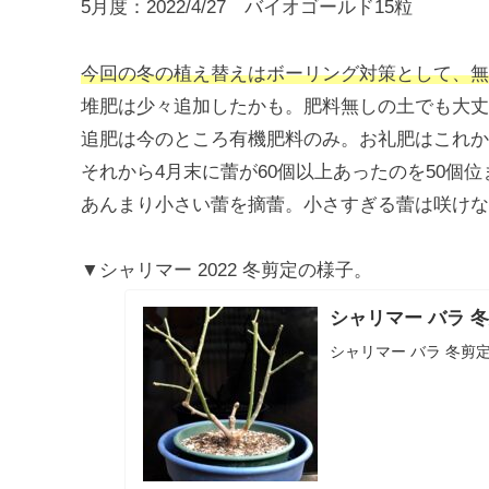
5月度：2022/4/27 バイオゴールド15粒
今回の冬の植え替えはボーリング対策として、無
堆肥は少々追加したかも。肥料無しの土でも大丈
追肥は今のところ有機肥料のみ。お礼肥はこれか
それから4月末に蕾が60個以上あったのを50個
あんまり小さい蕾を摘蕾。小さすぎる蕾は咲けな
▼シャリマー 2022 冬剪定の様子。
シャリマー バラ 冬
シャリマー バラ 冬