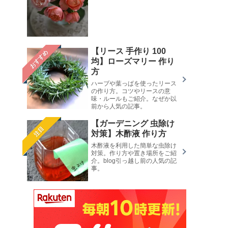
【リース 手作り 100
おすすめ
均】ローズマリー 作り
方
ハーブや葉っぱを使ったリース
の作り方。コツやリースの意
味・ルールもご紹介。なぜか以
前から人気の記事。
【ガーデニング 虫除け
注目
対策】木酢液 作り方
木酢液を利用した簡単な虫除け
対策。作り方や置き場所をご紹
介。blog引っ越し前の人気の記
事。