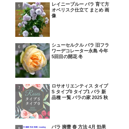
レイニーブルー バラ 育て方
オベリスク仕立て まとめ 画
像
シューセルクル バラ 旧フラ
ワーデコレーター永島 今年
5回目の開花 冬
ロサオリエンティス タイプ
S タイプ0 タイプ1 バラ 新
品種 一覧 バラの家 2025 秋
バラ 摘蕾 春 方法 4月 効果