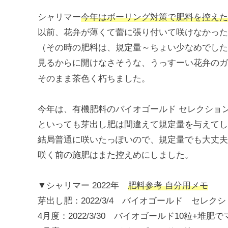
シャリマー
今年はボーリング対策で肥料を控えた
以前、花弁が薄くて蕾に張り付いて咲けなかった
（その時の肥料は、規定量～ちょい少なめでした
見るからに開けなさそうな、うっすーい花弁のガ
そのまま茶色く朽ちました。
今年は、有機肥料のバイオゴールド セレクショ
といっても芽出し肥は間違えて規定量を与えてし
結局普通に咲いたっぽいので、規定量でも大丈夫
咲く前の施肥はまた控えめにしました。
▼シャリマー 2022年
肥料参考 自分用メモ
芽出し肥：2022/3/4 バイオゴールド セレ
4月度：2022/3/30 バイオゴールド10粒+堆