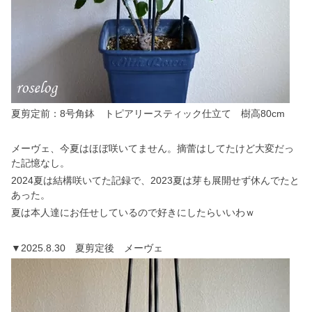
夏剪定前：8号角鉢 トピアリースティック仕立て 樹高80cm
メーヴェ、今夏はほぼ咲いてません。摘蕾はしてたけど大変だっ
た記憶なし。
2024夏は結構咲いてた記録で、2023夏は芽も展開せず休んでたと
あった。
夏は本人達にお任せしているので好きにしたらいいわｗ
▼2025.8.30 夏剪定後 メーヴェ