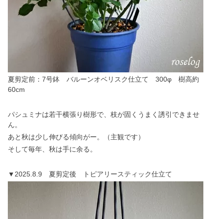
夏剪定前：7号鉢 バルーンオベリスク仕立て 300φ 樹高約
60cm
パシュミナは若干横張り樹形で、枝が固くうまく誘引できませ
ん。
あと秋は少し伸びる傾向がー。（主観です）
そして毎年、秋は手に余る。
▼2025.8.9 夏剪定後 トピアリースティック仕立て