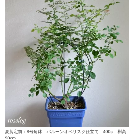
夏剪定前：8号角鉢 バルーンオベリスク仕立て 400φ 樹高
90cm