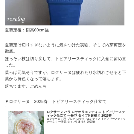
夏剪定後：樹高60cm強
夏剪定は切りすぎないように気をつけた実験。そして内芽剪定を
徹底。
ほっそい枝は切り戻して、トピアリースティックに入念に留め直
した。
葉っぱ元気そうですが、ロクサーヌは疲れたり水切れさせると下
葉から黄色くなって落ちます。
落ちてます、ごめんｗ
▼ロクサーヌ 2025春 トピアリースティック仕立て
ロクサーヌ バラ ロサオリエンティス トピアリーステ
ィック仕立て 一番花 タイプ0 鉢植え 2025春
ロクサーヌ バラ ブログ ロサオリエンティス トピアリースティッ
ク仕立て 一番花 タイプ0 鉢植え 2025春