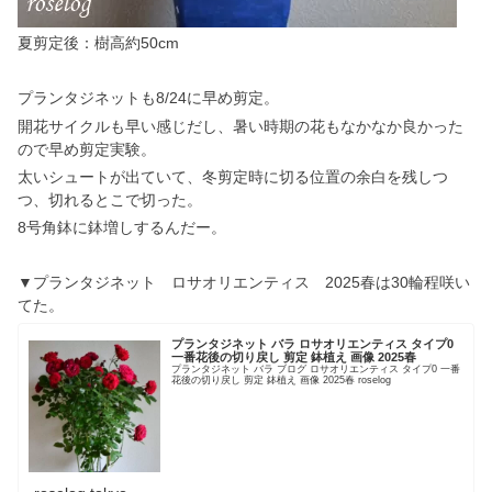
夏剪定後：樹高約50cm
プランタジネットも8/24に早め剪定。
開花サイクルも早い感じだし、暑い時期の花もなかなか良かった
ので早め剪定実験。
太いシュートが出ていて、冬剪定時に切る位置の余白を残しつ
つ、切れるとこで切った。
8号角鉢に鉢増しするんだー。
▼プランタジネット ロサオリエンティス 2025春は30輪程咲い
てた。
プランタジネット バラ ロサオリエンティス タイプ0
一番花後の切り戻し 剪定 鉢植え 画像 2025春
プランタジネット バラ ブログ ロサオリエンティス タイプ0 一番
花後の切り戻し 剪定 鉢植え 画像 2025春 roselog