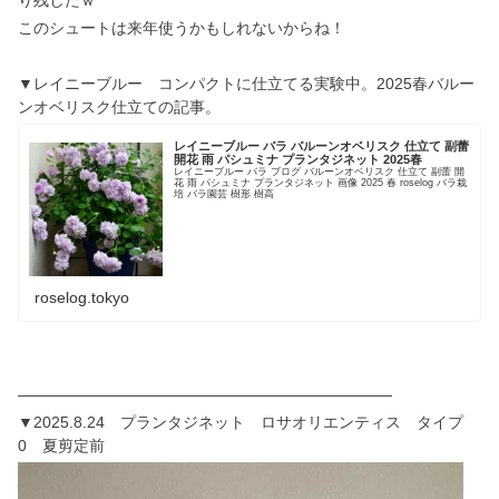
このシュートは来年使うかもしれないからね！
▼レイニーブルー コンパクトに仕立てる実験中。2025春バルー
ンオベリスク仕立ての記事。
レイニーブルー バラ バルーンオベリスク 仕立て 副蕾
開花 雨 パシュミナ プランタジネット 2025春
レイニーブルー バラ ブログ バルーンオベリスク 仕立て 副蕾 開
花 雨 パシュミナ プランタジネット 画像 2025 春 roselog バラ栽
培 バラ園芸 樹形 樹高
roselog.tokyo
————————————————————————
▼2025.8.24 プランタジネット ロサオリエンティス タイプ
0 夏剪定前