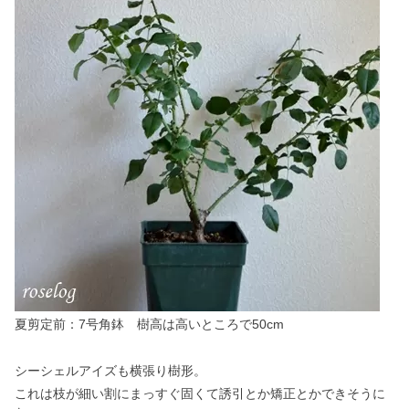
夏剪定前：7号角鉢 樹高は高いところで50cm
シーシェルアイズも横張り樹形。
これは枝が細い割にまっすぐ固くて誘引とか矯正とかできそうに