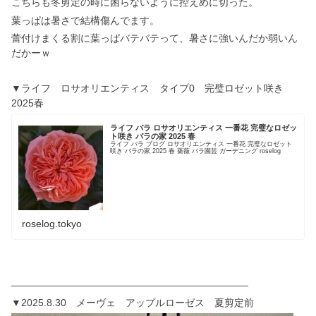
こちらも冬剪定の時に困らないように控えめに切った。
葉っぱは暑さで結構傷んでます。
蕾付けまくる割に葉っぱバテバテって、暑さに強いんだか弱いん
だかーｗ
▼ライフ ロサオリエンティス タイプ0 完璧ロゼット咲き
2025春
ライフ バラ ロサオリエンティス 一番花 完璧なロゼッ
ト咲き バラの家 2025 春
ライフ バラ ブログ ロサオリエンティス 一番花 完璧なロゼット
咲き バラの家 2025 春 薔薇 バラ園芸 ガーデニング roselog
roselog.tokyo
————————————————————————
▼2025.8.30 メーヴェ アップルローゼス 夏剪定前