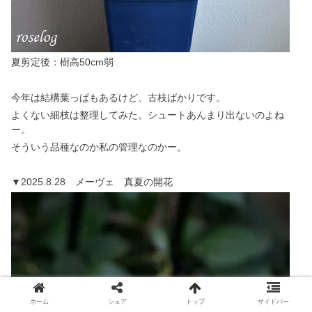
夏剪定後：樹高50cm弱
今年は結構葉っぱもあるけど、古枝ばかりです。
よくない細枝は整理してみた。シュートあんまり出ないのよね
ー。
そういう品種なのか私の管理なのかー。
▼2025.8.28 メーヴェ 真夏の開花
ホーム
シェア
トップ
サイドバー