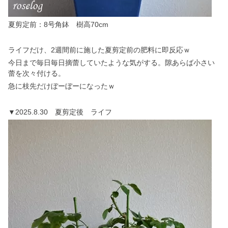
夏剪定前：8号角鉢 樹高70cm
ライフだけ、2週間前に施した夏剪定前の肥料に即反応ｗ
今日まで毎日毎日摘蕾していたような気がする。隙あらば小さい
蕾を次々付ける。
急に枝先だけぼーぼーになったｗ
▼2025.8.30 夏剪定後 ライフ