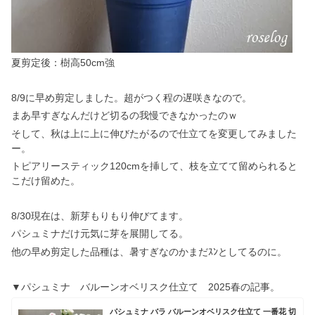
夏剪定後：樹高50cm強
8/9に早め剪定しました。超がつく程の遅咲きなので。
まあ早すぎなんだけど切るの我慢できなかったのｗ
そして、秋は上に上に伸びたがるので仕立てを変更してみました
ー。
トピアリースティック120cmを挿して、枝を立てて留められると
こだけ留めた。
8/30現在は、新芽もりもり伸びてます。
パシュミナだけ元気に芽を展開してる。
他の早め剪定した品種は、暑すぎなのかまだｽﾝとしてるのに。
▼パシュミナ バルーンオベリスク仕立て 2025春の記事。
パシュミナ バラ バルーンオベリスク仕立て 一番花 切